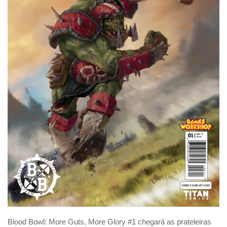
Blood Bowl: More Guts, More Glory #1 chegará as prateleiras