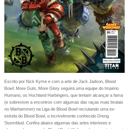
Escrito por Nick Kyme e com a arte de Jack Jadson, Blood
Bowl: More Guts, More Glory seguirá uma equipe do Império
Humano, os Hochland Harbingers, que tentam alcançar a fama
(e sobreviver a encontros com algumas das raças mais brutais
no Warhammer) na Liga de Blood Bowl recrutando uma ex-
estrela do Blood Bowl, o incrivelmente conhecido Dreng
Sturmblud. Confira abaixo algumas das artes interiores e