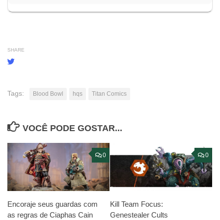
SHARE
Tags:
Blood Bowl
hqs
Titan Comics
VOCÊ PODE GOSTAR...
0
0
Encoraje seus guardas com
Kill Team Focus:
as regras de Ciaphas Cain
Genestealer Cults