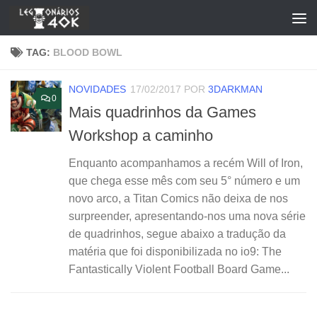
Skip to content
TAG:
BLOOD BOWL
NOVIDADES
17/02/2017
POR
3DARKMAN
0
Mais quadrinhos da Games
Workshop a caminho
Enquanto acompanhamos a recém Will of Iron,
que chega esse mês com seu 5° número e um
novo arco, a Titan Comics não deixa de nos
surpreender, apresentando-nos uma nova série
de quadrinhos, segue abaixo a tradução da
matéria que foi disponibilizada no io9: The
Fantastically Violent Football Board Game...