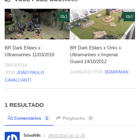
1
0
BR Dark Eldars x
BR Dark Eldars x Orks x
Ultramarines 11/03/2016
Ultramarines x Imperial
Guard 14/10/2012
28/03/2016
24/09/2012
POR
3DARKMAN
POR
JOÃO PAULO
CAVALCANTI
1 RESULTADO
Comentários
1
Pingbacks
0
SilveR4h
28/02/2016 às 12:29