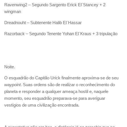
Ravenwing2 – Segundo Sargento Erick El´Stancey + 2
wingman
Dreadnouht – Subtenente Halib El´Hassar
Razorback – Segundo Tenente Yohan El´Kraus + 3 tripulação
Noite.
O esquadrão do Capitão Urick finalmente aproxima-se de seu
waypoint
. Suas ordens são de realizar o reconhecimento do
planeta e responder a qualquer ameaça hostil e, naquele
momento, seu esquadrão preparava-se para averiguar
vestígios de uma civilização encontrada.