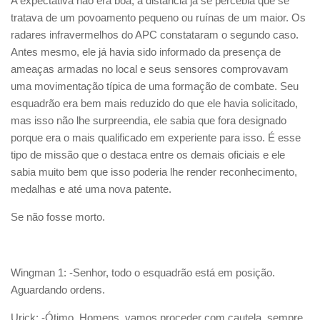
A expectativa não era boa, a distância já se percebia que se
tratava de um povoamento pequeno ou ruínas de um maior. Os
radares infravermelhos do APC constataram o segundo caso.
Antes mesmo, ele já havia sido informado da presença de
ameaças armadas no local e seus sensores comprovavam
uma movimentação típica de uma formação de combate. Seu
esquadrão era bem mais reduzido do que ele havia solicitado,
mas isso não lhe surpreendia, ele sabia que fora designado
porque era o mais qualificado em experiente para isso. É esse
tipo de missão que o destaca entre os demais oficiais e ele
sabia muito bem que isso poderia lhe render reconhecimento,
medalhas e até uma nova patente.
Se não fosse morto.
Wingman 1: -Senhor, todo o esquadrão está em posição.
Aguardando ordens.
Urick: -Ótimo. Homens, vamos proceder com cautela, sempre.