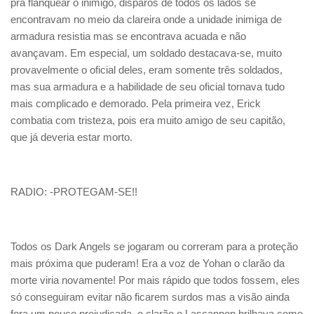
pra flanquear o inimigo, disparos de todos os lados se
encontravam no meio da clareira onde a unidade inimiga de
armadura resistia mas se encontrava acuada e não
avançavam. Em especial, um soldado destacava-se, muito
provavelmente o oficial deles, eram somente três soldados,
mas sua armadura e a habilidade de seu oficial tornava tudo
mais complicado e demorado. Pela primeira vez, Erick
combatia com tristeza, pois era muito amigo de seu capitão,
que já deveria estar morto.
RADIO: -PROTEGAM-SE!!
Todos os Dark Angels se jogaram ou correram para a proteção
mais próxima que puderam! Era a voz de Yohan o clarão da
morte viria novamente! Por mais rápido que todos fossem, eles
só conseguiram evitar não ficarem surdos mas a visão ainda
fora um pouco prejudicada, o clarão o Lascannon brilhava como