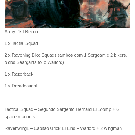
Army: 1st Recon
1 x Tactial Squad
2 x Ravening Bike Squads (ambos com 1 Sergeant e 2 bikers,
o dos Seargants foi o Warlord)
1 x Razorback
1 x Dreadnought
Tactical Squad – Segundo Sargento Hernard El´Stomp + 6
space mariners
Ravenwing1 – Capitão Urick El´Lins – Warlord + 2 wingman