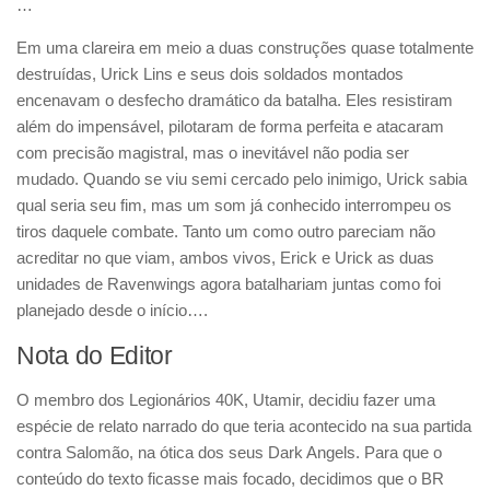
…
Em uma clareira em meio a duas construções quase totalmente
destruídas, Urick Lins e seus dois soldados montados
encenavam o desfecho dramático da batalha. Eles resistiram
além do impensável, pilotaram de forma perfeita e atacaram
com precisão magistral, mas o inevitável não podia ser
mudado. Quando se viu semi cercado pelo inimigo, Urick sabia
qual seria seu fim, mas um som já conhecido interrompeu os
tiros daquele combate. Tanto um como outro pareciam não
acreditar no que viam, ambos vivos, Erick e Urick as duas
unidades de Ravenwings agora batalhariam juntas como foi
planejado desde o início….
Nota do Editor
O membro dos Legionários 40K, Utamir, decidiu fazer uma
espécie de relato narrado do que teria acontecido na sua partida
contra Salomão, na ótica dos seus Dark Angels. Para que o
conteúdo do texto ficasse mais focado, decidimos que o BR