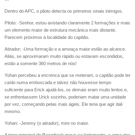
Dentro do APC, o piloto detecta os primeiros sinais inimigos.
Piloto: -Senhor, estou avistando claramente 2 formações e mais
um elemento maior de estrutura mecânica mais distante.
Parecem próximos à localidade do capitão.
Atirador: -Uma formação e a ameaça maior estão ao alcance.
Aliás, se aproximaram muito rápido ou estavam escondidos,
estão a somente 360 metros de nós!
Yohan percebeu a encrenca que se meteram, o capitão pode ter
caído numa emboscada e talvez não houvesse tempo
suficiente para Erick ajudá-los, os demais eram muito lentos e,
se enfrentassem Urick sozinho, poderiam matar uma unidade
por vez, começando pelas mais ágeis. Ele teria que agir dali
mesmo.
Yohan: -Jeremy (o atirador), mire no maior.
A torre principal do Razorback move-se lentamente, a arma gira