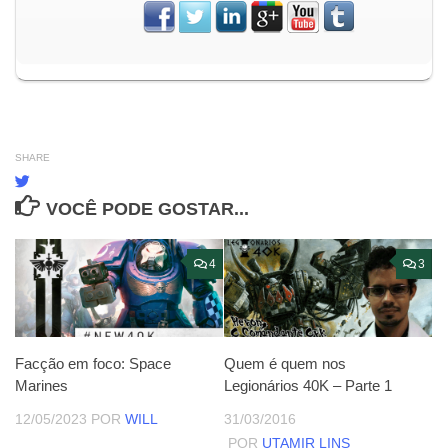
SHARE
VOCÊ PODE GOSTAR...
4
3
Facção em foco: Space
Quem é quem nos
Marines
Legionários 40K – Parte 1
12/05/2023
POR
WILL
31/03/2016
POR
UTAMIR LINS