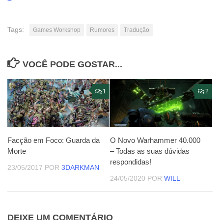
Tags:
Games Workshop
Rumores
Tradução
VOCÊ PODE GOSTAR...
1
2
Facção em Foco: Guarda da
O Novo Warhammer 40.000
Morte
– Todas as suas dúvidas
respondidas!
23/05/2017
POR
3DARKMAN
24/05/2020
POR
WILL
DEIXE UM COMENTÁRIO