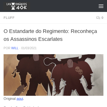
Skip to content
FLUFF
0
O Estandarte do Regimento: Reconheça
os Assassinos Escarlates
POR
WILL
·
01/03/2021
Original
aqui
.