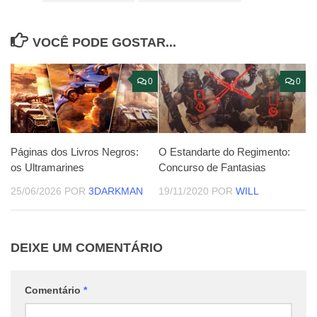
VOCÊ PODE GOSTAR...
0
0
Páginas dos Livros Negros:
O Estandarte do Regimento:
os Ultramarines
Concurso de Fantasias
25/06/2026
POR
3DARKMAN
19/11/2020
POR
WILL
DEIXE UM COMENTÁRIO
Comentário
*