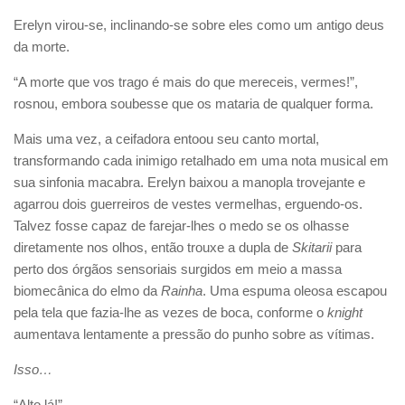
Erelyn virou-se, inclinando-se sobre eles como um antigo deus
da morte.
“A morte que vos trago é mais do que mereceis, vermes!”,
rosnou, embora soubesse que os mataria de qualquer forma.
Mais uma vez, a ceifadora entoou seu canto mortal,
transformando cada inimigo retalhado em uma nota musical em
sua sinfonia macabra. Erelyn baixou a manopla trovejante e
agarrou dois guerreiros de vestes vermelhas, erguendo-os.
Talvez fosse capaz de farejar-lhes o medo se os olhasse
diretamente nos olhos, então trouxe a dupla de
Skitarii
para
perto dos órgãos sensoriais surgidos em meio a massa
biomecânica do elmo da
Rainha
. Uma espuma oleosa escapou
pela tela que fazia-lhe as vezes de boca, conforme o
knight
aumentava lentamente a pressão do punho sobre as vítimas.
Isso…
“Alto lá!”