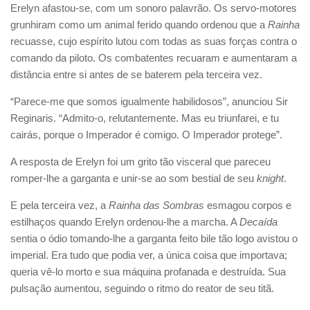
Erelyn afastou-se, com um sonoro palavrão. Os servo-motores
grunhiram como um animal ferido quando ordenou que a
Rainha
recuasse, cujo espírito lutou com todas as suas forças contra o
comando da piloto. Os combatentes recuaram e aumentaram a
distância entre si antes de se baterem pela terceira vez.
“Parece-me que somos igualmente habilidosos”, anunciou Sir
Reginaris. “Admito-o, relutantemente. Mas eu triunfarei, e tu
cairás, porque o Imperador é comigo. O Imperador protege”.
A resposta de Erelyn foi um grito tão visceral que pareceu
romper-lhe a garganta e unir-se ao som bestial de seu
knight
.
E pela terceira vez, a
Rainha das Sombras
esmagou corpos e
estilhaços quando Erelyn ordenou-lhe a marcha. A
Decaída
sentia o ódio tomando-lhe a garganta feito bile tão logo avistou o
imperial. Era tudo que podia ver, a única coisa que importava;
queria vê-lo morto e sua máquina profanada e destruída. Sua
pulsação aumentou, seguindo o ritmo do reator de seu titã.