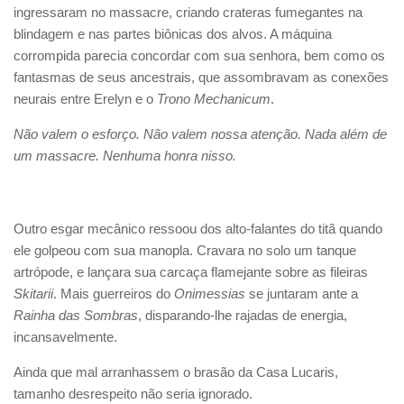
ingressaram no massacre, criando crateras fumegantes na
blindagem e nas partes biônicas dos alvos. A máquina
corrompida parecia concordar com sua senhora, bem como os
fantasmas de seus ancestrais, que assombravam as conexões
neurais entre Erelyn e o
Trono Mechanicum
.
Não valem o esforço. Não valem nossa atenção. Nada além de
um massacre. Nenhuma honra nisso.
Outro esgar mecânico ressoou dos alto-falantes do titã quando
ele golpeou com sua manopla. Cravara no solo um tanque
artrópode, e lançara sua carcaça flamejante sobre as fileiras
Skitarii
. Mais guerreiros do
Onimessias
se juntaram ante a
Rainha das Sombras
, disparando-lhe rajadas de energia,
incansavelmente.
Ainda que mal arranhassem o brasão da Casa Lucaris,
tamanho desrespeito não seria ignorado.