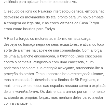
violência para aplacar-lhe o ímpeto destrutivo.
O escudo de íons do Paladino interceptou os tiros, embora não
detivesse os movimentos do titã, pronto para um novo embate.
A coragem do legalista, e as cores vistosas da Casa Terryn
eram como insultos para Erelyn.
A Rainha forçou os motores ao máximo em sua carga,
despejando fumaça negra de seus exaustores, e ativando toda
sorte de alarmes na cabine de sua comandante. Com a força
de uma avalanche encouraçada, o
knight
do Caos chocou-se
contra o nêmesis, atingindo-o com uma cabeçada, e um
poderoso soco com sua
manopla trovejante
, arrancando-lhe a
proteção do ombro. Tentou penetrar-lhe a
motoespada
uivante,
mas a estocada foi desviada pela lâmina de Sir Reginaris, e
mais uma vez o choque das espadas ressoou como a explosão
de um
manufactorum
. Os dois encararam-se por um momento,
avaliando as próprias forças, mas nenhum deles parecia estar
com a vantagem.