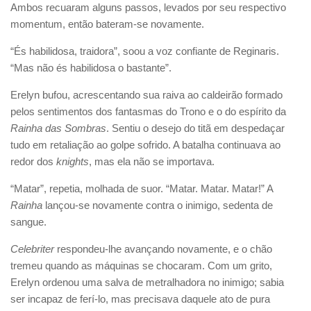
Ambos recuaram alguns passos, levados por seu respectivo
momentum, então bateram-se novamente.
“És habilidosa, traidora”, soou a voz confiante de Reginaris.
“Mas não és habilidosa o bastante”.
Erelyn bufou, acrescentando sua raiva ao caldeirão formado
pelos sentimentos dos fantasmas do Trono e o do espírito da
Rainha das Sombras
. Sentiu o desejo do titã em despedaçar
tudo em retaliação ao golpe sofrido. A batalha continuava ao
redor dos
knights
, mas ela não se importava.
“Matar”, repetia, molhada de suor. “Matar. Matar. Matar!” A
Rainha
lançou-se novamente contra o inimigo, sedenta de
sangue.
Celebriter
respondeu-lhe avançando novamente, e o chão
tremeu quando as máquinas se chocaram. Com um grito,
Erelyn ordenou uma salva de metralhadora no inimigo; sabia
ser incapaz de ferí-lo, mas precisava daquele ato de pura