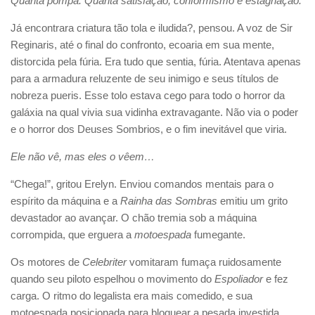
Quanta pompa. Quanta satisfação, conformismo e estagnação.
Já encontrara criatura tão tola e iludida?, pensou. A voz de Sir
Reginaris, até o final do confronto, ecoaria em sua mente,
distorcida pela fúria. Era tudo que sentia, fúria. Atentava apenas
para a armadura reluzente de seu inimigo e seus títulos de
nobreza pueris. Esse tolo estava cego para todo o horror da
galáxia na qual vivia sua vidinha extravagante. Não via o poder
e o horror dos Deuses Sombrios, e o fim inevitável que viria.
Ele não vê, mas eles o vêem…
“Chega!”, gritou Erelyn. Enviou comandos mentais para o
espírito da máquina e a
Rainha das Sombras
emitiu um grito
devastador ao avançar. O chão tremia sob a máquina
corrompida, que erguera a
motoespada
fumegante.
Os motores de
Celebriter
vomitaram fumaça ruidosamente
quando seu piloto espelhou o movimento do
Espoliador
e fez
carga. O ritmo do legalista era mais comedido, e sua
motoespada posicionada para bloquear a pesada investida