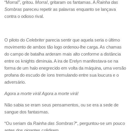
“Morra!”, gritou.
Morra!
, gritaram os fantamas. A
Rainha das
Sombras
pareceu repetir as palavras enquanto se lançava
contra o odioso rival.
O piloto do
Celebriter
parecia sentir que aquela seria o último
movimento de ambos tão logo ordenou-lhe carga. As chamas
do campo de batalha arderam mais alto conforme a distância
entre os knights diminuia. A ira de Erelyn manifestava-se na
forma de um halo enegrecido em volta da máquina, uma versão
profana do escudo de íons tremulando entre sua loucura e o
adversário.
Agora a morte virá! Agora a morte virá!
Não sabia se eram seus pensamentos, ou se era a sede de
sangue dos fantasmas.
“Ou seriam da
Rainha das Sombras?
“, perguntou-se um pouco
antes dos gigantes colidirem.