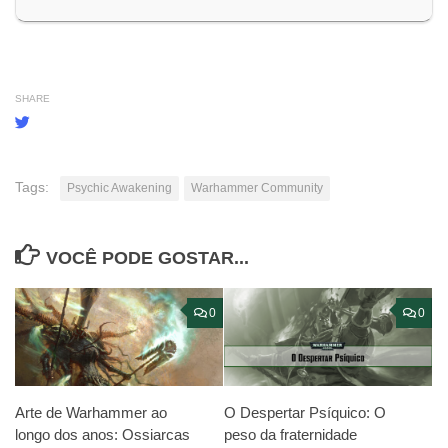
SHARE
Tags:
Psychic Awakening
Warhammer Community
VOCÊ PODE GOSTAR...
0
0
O Despertar Psíquico: O
Arte de Warhammer ao
peso da fraternidade
longo dos anos: Ossiarcas