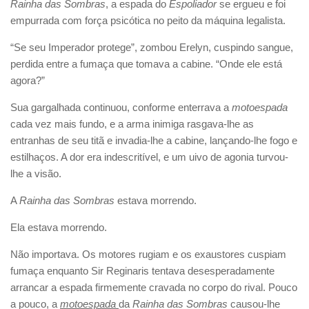
Rainha das Sombras
, a espada do
Espoliador
se ergueu e foi
empurrada com força psicótica no peito da máquina legalista.
“Se seu Imperador protege”, zombou Erelyn, cuspindo sangue,
perdida entre a fumaça que tomava a cabine. “Onde ele está
agora?”
Sua gargalhada continuou, conforme enterrava a
motoespada
cada vez mais fundo, e a arma inimiga rasgava-lhe as
entranhas de seu titã e invadia-lhe a cabine, lançando-lhe fogo e
estilhaços. A dor era indescritível, e um uivo de agonia turvou-
lhe a visão.
A
Rainha das Sombras
estava morrendo.
Ela estava morrendo.
Não importava. Os motores rugiam e os exaustores cuspiam
fumaça enquanto Sir Reginaris tentava desesperadamente
arrancar a espada firmemente cravada no corpo do rival. Pouco
a pouco, a
motoespada
da
Rainha das Sombras
causou-lhe