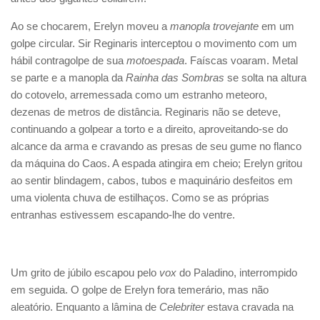
Ao se chocarem, Erelyn moveu a
manopla trovejante
em um
golpe circular. Sir Reginaris interceptou o movimento com um
hábil contragolpe de sua
motoespada
. Faíscas voaram. Metal
se parte e a manopla da
Rainha das Sombras
se solta na altura
do cotovelo, arremessada como um estranho meteoro,
dezenas de metros de distância. Reginaris não se deteve,
continuando a golpear a torto e a direito, aproveitando-se do
alcance da arma e cravando as presas de seu gume no flanco
da máquina do Caos. A espada atingira em cheio; Erelyn gritou
ao sentir blindagem, cabos, tubos e maquinário desfeitos em
uma violenta chuva de estilhaços. Como se as próprias
entranhas estivessem escapando-lhe do ventre.
Um grito de júbilo escapou pelo
vox
do Paladino, interrompido
em seguida. O golpe de Erelyn fora temerário, mas não
aleatório. Enquanto a lâmina de
Celebriter
estava cravada na