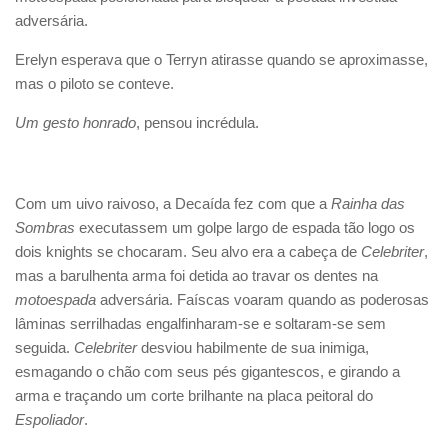
adversária.
Erelyn esperava que o Terryn atirasse quando se aproximasse,
mas o piloto se conteve.
Um gesto honrado
, pensou incrédula.
Com um uivo raivoso, a Decaída fez com que a
Rainha das
Sombras
executassem um golpe largo de espada tão logo os
dois knights se chocaram. Seu alvo era a cabeça de
Celebriter
,
mas a barulhenta arma foi detida ao travar os dentes na
motoespada
adversária. Faíscas voaram quando as poderosas
lâminas serrilhadas engalfinharam-se e soltaram-se sem
seguida.
Celebriter
desviou habilmente de sua inimiga,
esmagando o chão com seus pés gigantescos, e girando a
arma e traçando um corte brilhante na placa peitoral do
Espoliador
.