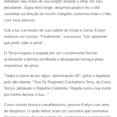
debatiam nas mãos de seu
knight
, fixando o olhar em seu
desafiante. Jogou-lhes longe, despreocupada e fez o titã
caminhar na direção do recém-chegado, estremecendo o chão
com seus passos.
Sob a luz carmesim de sua cabine de metal e carne, Erelyn
esboçou um sorriso. “Finalmente”, sussurrou. “Um oponente
que pode valer a pena”.
O Terryn ergueu a espada em um cumprimento formal,
acelerando a lâmina serrilhada e despejando fumaça pelos
exaustores da arma.
“Saiba o nome de teu algoz, abominação vil!”, gritou o legalista
pelo alto-falante. “Sou Sir Reginaris Castephere Terry, da Casa
Terryn, pilotando o
Paladino Celebriter
. Rápida será a tua morte
por minha lâmina, e tua…”
Como vomita honra e cavalheirismo
, pensou Erelyn com ares
de desprezo.
O quão falsos eram os conceitos que nomeava.