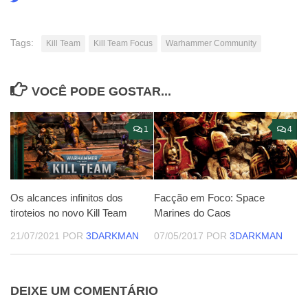
Tags:
Kill Team
Kill Team Focus
Warhammer Community
VOCÊ PODE GOSTAR...
1
4
Os alcances infinitos dos
Facção em Foco: Space
tiroteios no novo Kill Team
Marines do Caos
21/07/2021
POR
3DARKMAN
07/05/2017
POR
3DARKMAN
DEIXE UM COMENTÁRIO