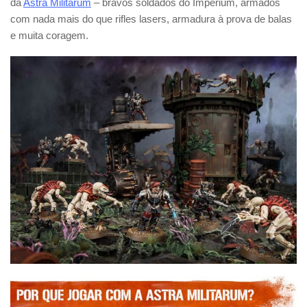
da
Astra Militarum
– bravos soldados do Imperium, armados
com nada mais do que rifles lasers, armadura à prova de balas
e muita coragem.