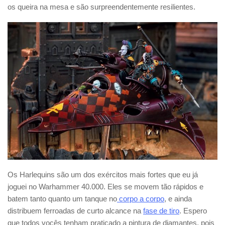
os queira na mesa e são surpreendentemente resilientes.
Os Harlequins são um dos exércitos mais fortes que eu já
joguei no Warhammer 40.000. Eles se movem tão rápidos e
batem tanto quanto um tanque no
corpo a corpo
, e ainda
distribuem ferroadas de curto alcance na
fase de tiro
. Espero
que todos vocês tenham praticado a pintura de diamantes, pois