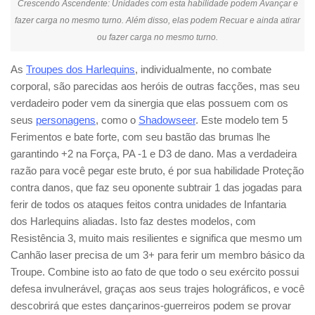
Crescendo Ascendente: Unidades com esta habilidade podem Avançar e
fazer carga no mesmo turno. Além disso, elas podem Recuar e ainda atirar
ou fazer carga no mesmo turno.
As
Troupes dos Harlequins
, individualmente, no combate
corporal, são parecidas aos heróis de outras facções, mas seu
verdadeiro poder vem da sinergia que elas possuem com os
seus
personagens
, como o
Shadowseer
. Este modelo tem 5
Ferimentos e bate forte, com seu bastão das brumas lhe
garantindo +2 na Força, PA -1 e D3 de dano. Mas a verdadeira
razão para você pegar este bruto, é por sua habilidade Proteção
contra danos, que faz seu oponente subtrair 1 das jogadas para
ferir de todos os ataques feitos contra unidades de Infantaria
dos Harlequins aliadas. Isto faz destes modelos, com
Resistência 3, muito mais resilientes e significa que mesmo um
Canhão laser precisa de um 3+ para ferir um membro básico da
Troupe. Combine isto ao fato de que todo o seu exército possui
defesa invulnerável, graças aos seus trajes holográficos, e você
descobrirá que estes dançarinos-guerreiros podem se provar