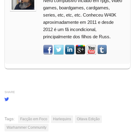
Nerd compulsivo viciado em rpgs, video
games, boardgames, cardgames,
series, etc, etc, etc. Conheceu W40K
aproximadamente em 2011 e desde
2012 é um fã incondicional,
principalmente dos filhos de Russ.
SHARE
Tags:
Facção em Foco
Harlequins
Oitava Edição
Warhammer Community