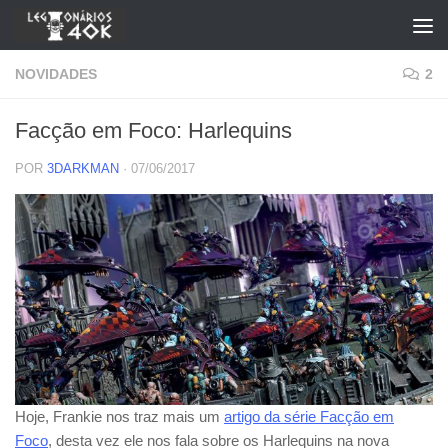
Skip to content
NOVIDADES
2
Facção em Foco: Harlequins
POR
3DARKMAN
·
07/06/2017
Hoje, Frankie nos traz mais um
artigo da série Facção em
Foco
, desta vez ele nos fala sobre os Harlequins na nova