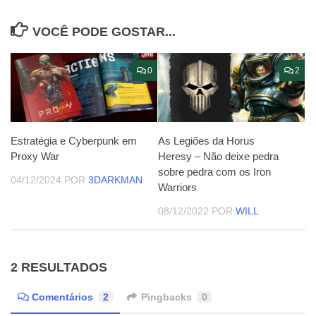
VOCÊ PODE GOSTAR...
0
2
Estratégia e Cyberpunk em
As Legiões da Horus
Proxy War
Heresy – Não deixe pedra
sobre pedra com os Iron
04/12/2024
POR
3DARKMAN
Warriors
08/12/2022
POR
WILL
2 RESULTADOS
Comentários
2
Pingbacks
0