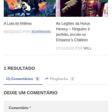
A Luta do Milênio
As Legiões da Horus
Heresy – Ninguém é
09/03/2020
POR
3DARKMAN
perfeito, exceto os
Emperor’s Children
07/12/2022
POR
WILL
1 RESULTADO
Comentários
0
Pingbacks
1
DEIXE UM COMENTÁRIO
Comentário
*