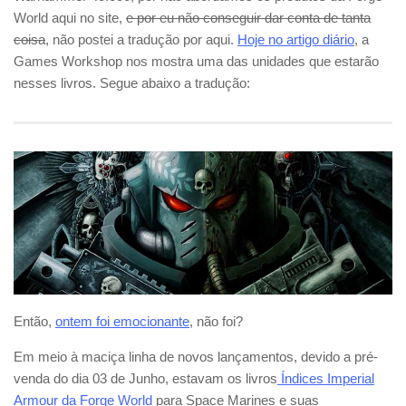
World aqui no site,
e por eu não conseguir dar conta de tanta
coisa
, não postei a tradução por aqui.
Hoje no artigo diário
, a
Games Workshop nos mostra uma das unidades que estarão
nesses livros. Segue abaixo a tradução:
Então,
ontem foi emocionante
, não foi?
Em meio à maciça linha de novos lançamentos, devido a pré-
venda do dia 03 de Junho, estavam os livros
Índices Imperial
Armour da Forge World
para Space Marines e suas