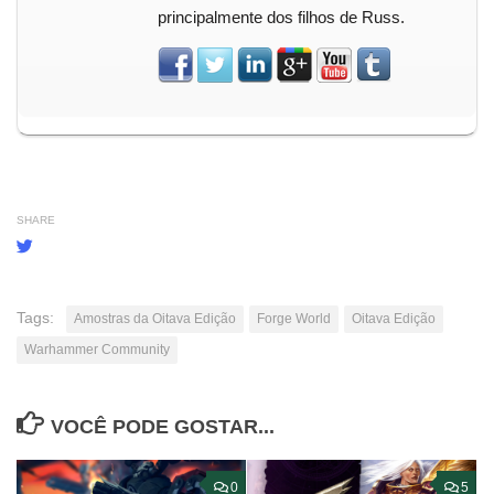
principalmente dos filhos de Russ.
SHARE
Tags:
Amostras da Oitava Edição
Forge World
Oitava Edição
Warhammer Community
VOCÊ PODE GOSTAR...
0
5