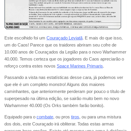
Este escolhido foi um
Couraçado Leviatã
. E mais do que isso,
um do Caos! Parece que os traidores abriram seu cofre de
10.000 anos de Couraçados da Legião para o novo Warhammer
40.000. Temos certeza que os jogadores do Caos apreciarão o
reforço contra estes novos
Space Marines Primaris
.
Passando a vista nas estatísticas desse cara, já podemos ver
que ele é um completo monstro! Alguns dos maiores
caminhantes, que anteriormente perderam por pouco o título de
superpesado na última edição, se sairão muito bem no novo
Warhammer 40.000 (Os Orks também farão bonito).
Equipado para o
combate
, ou pros
tiros
, ou para uma mistura
dos dois, este Couraçado irá obliterar. Todas estas armas
parecem boas opções. Existe até mesmo uma arma à distância