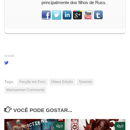
principalmente dos filhos de Russ.
SHARE
Tags:
Facção em Foco
Oitava Edição
Tyranids
Warhammer Community
VOCÊ PODE GOSTAR...
0
0