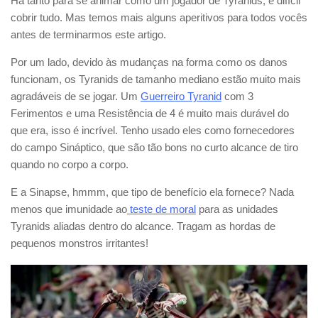
Há tanto para se animar como um jogador de Tyranids, é difícil
cobrir tudo. Mas temos mais alguns aperitivos para todos vocês
antes de terminarmos este artigo.
Por um lado, devido às mudanças na forma como os danos
funcionam, os Tyranids de tamanho mediano estão muito mais
agradáveis de se jogar. Um
Guerreiro Tyranid
com 3
Ferimentos e uma Resistência de 4 é muito mais durável do
que era, isso é incrível. Tenho usado eles como fornecedores
do campo Sináptico, que são tão bons no curto alcance de tiro
quando no corpo a corpo.
E a Sinapse, hmmm, que tipo de benefício ela fornece? Nada
menos que imunidade ao
teste de moral
para as unidades
Tyranids aliadas dentro do alcance. Tragam as hordas de
pequenos monstros irritantes!