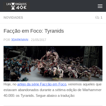
Skip to content
NOVIDADES
1
Facção em Foco: Tyranids
POR
3DARKMAN
·
21/05/2017
Hoje, no
artigo da série Facção em Foco
, veremos aqueles que
estavam abandonados durante a sétima edição de Warhammer
40.000: os Tyranids. Segue abaixo a tradução: