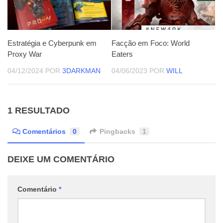
Estratégia e Cyberpunk em
Facção em Foco: World
Proxy War
Eaters
04/12/2024
POR
3DARKMAN
04/06/2023
POR
WILL
1 RESULTADO
Comentários
0
Pingbacks
1
DEIXE UM COMENTÁRIO
Comentário
*