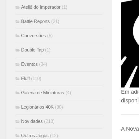
Ateliê do Imperador
(1)
Battle Reports
(21)
Conversões
(5)
Double Tap
(1)
Eventos
(34)
Fluff
(110)
Em adi
Galeria de Miniaturas
(4)
dispon
Legionários 40K
(30)
Novidades
(213)
A Nova
Outros Jogos
(12)