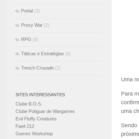
Portal
(2)
Proxy War
(2)
RPG
(5)
Táticas e Estratégias
(6)
Trench Crusade
(1)
Uma no
Para m
SITES INTERESSANTES
confirm
Clube B.O.S.
uma ch
Clube Potiguar de Wargames
Evil Fluffy Creatures
Sendo 
Faeit 212
Games Workshop
próxim