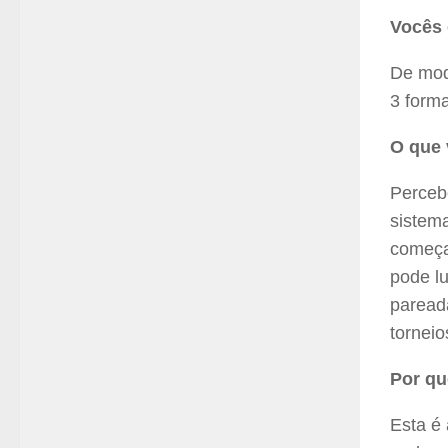
Vocês 
De mod
3 forma
O que 
Perceb
sistema
começar
pode lu
pareada
torneio
Por qu
Esta é