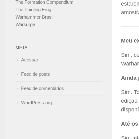
The Formation Compendium
estare
The Painting Frog
amostr
Warhammer Brasil
Warsurge
Meu ex
META
Sim, c
Acessar
Warham
Feed de posts
Ainda 
Feed de comentários
Sim. T
edição
WordPress.org
disponí
Até os
Sim, a