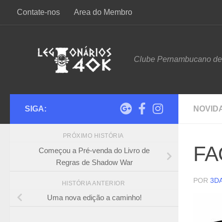
Contate-nos
Area do Membro
Skip to content
Clube Pernambucano d
SIGA:
NOVID
PRÓXIMO HISTÓRIA
FAQ
Começou a Pré-venda do Livro de
Regras de Shadow War
POR
3D
HISTÓRIA ANTERIOR
Uma nova edição a caminho!