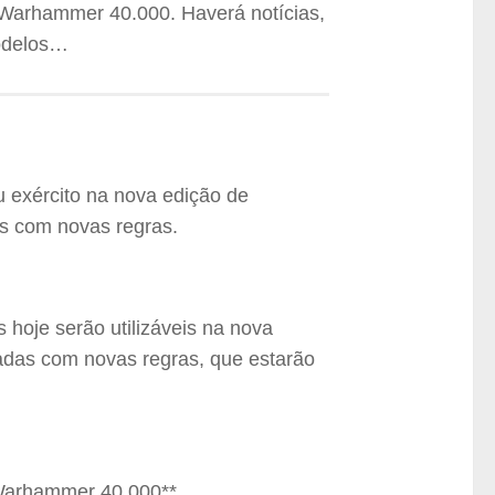
e Warhammer 40.000. Haverá notícias,
odelos…
u exército na nova edição de
s com novas regras.
oje serão utilizáveis na nova
adas com novas regras, que estarão
Warhammer 40.000**.