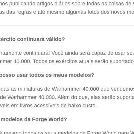
mos publicando artigos diários sobre todas as coisas d
as das regras e até mesmo algumas fotos dos novos m
ército continuará válido?
ertamente continuará! Você ainda será capaz de usar se
mer 40.000. Todos os exércitos atuais serão suportado
posso usar todos os meus modelos?
odas as miniaturas de Warhammer 40.000 que vendemos h
 de Warhammer 40.000. Além do que, elas serão suport
veis em livros acessíveis de baixo custo.
 modelos da Forge World?
té mesmo todos os seus modelos da Forge World para 