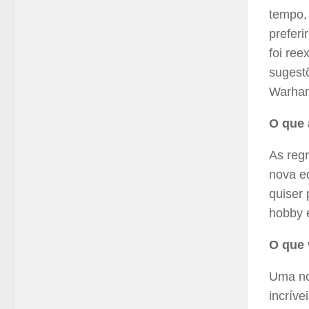
tempo,
preferi
foi re
sugest
Warham
O que
As reg
nova e
quiser
hobby e
O que 
Uma no
incrív