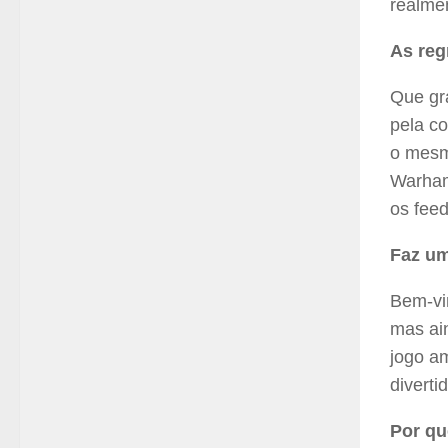
realme
As reg
Que gr
pela c
o mesm
Warham
os fee
Faz u
Bem-vi
mas ain
jogo am
diverti
Por qu