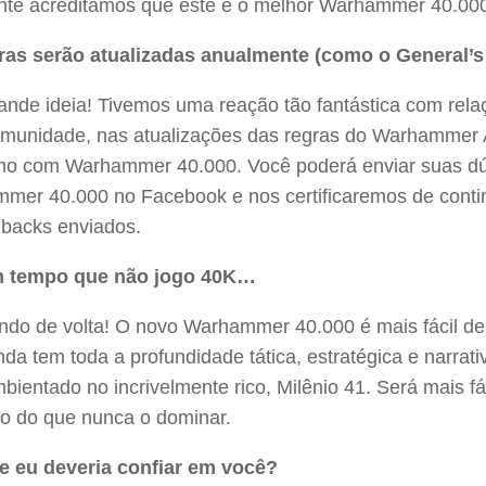
nte acreditamos que este é o melhor Warhammer 40.000 
ras serão atualizadas anualmente (como o General’
ande ideia! Tivemos uma reação tão fantástica com rel
omunidade, nas atualizações das regras do Warhammer 
o com Warhammer 40.000. Você poderá enviar suas dúv
mer 40.000 no Facebook e nos certificaremos de contin
dbacks enviados.
m tempo que não jogo 40K…
ndo de volta! O novo Warhammer 40.000 é mais fácil de 
da tem toda a profundidade tática, estratégica e narra
bientado no incrivelmente rico, Milênio 41. Será mais f
do do que nunca o dominar.
e eu deveria confiar em você?