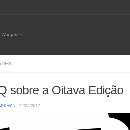
e Wargames
ADES
 sobre a Oitava Edição
ARKMAN
·
22/04/2017