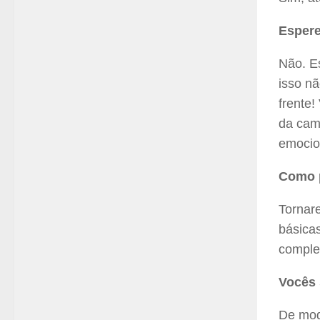
Espere
Não. E
isso nã
frente!
da cam
emocio
Como p
Tornar
básicas
complet
Vocês 
De mod