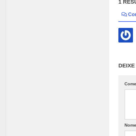
1 RES
Co
DEIXE
Come
Nom