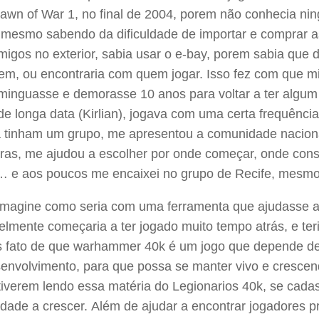
Dawn of War 1, no final de 2004, porem não conhecia n
 mesmo sabendo da dificuldade de importar e comprar as
migos no exterior, sabia usar o e-bay, porem sabia que
rem, ou encontraria com quem jogar. Isso fez com que m
minguasse e demorasse 10 anos para voltar a ter algum 
e longa data (Kirlian), jogava com uma certa frequência
a tinham um grupo, me apresentou a comunidade nacion
ras, me ajudou a escolher por onde começar, onde conseg
… e aos poucos me encaixei no grupo de Recife, mesm
imagine como seria com uma ferramenta que ajudasse a 
lmente começaria a ter jogado muito tempo atrás, e ter
s fato de que warhammer 40k é um jogo que depende d
envolvimento, para que possa se manter vivo e crescend
tiverem lendo essa matéria do Legionarios 40k, se cada
ade a crescer. Além de ajudar a encontrar jogadores pr