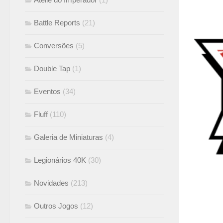
Battle Reports
(21)
Conversões
(5)
Double Tap
(1)
Eventos
(34)
Fluff
(110)
Galeria de Miniaturas
(4)
Legionários 40K
(30)
Novidades
(213)
Outros Jogos
(12)