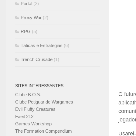
Portal
(2)
Proxy War
(2)
RPG
(5)
Táticas e Estratégias
(6)
Trench Crusade
(1)
SITES INTERESSANTES
O futu
Clube B.O.S.
Clube Potiguar de Wargames
aplicat
Evil Fluffy Creatures
comun
Faeit 212
jogado
Games Workshop
The Formation Compendium
Usarei