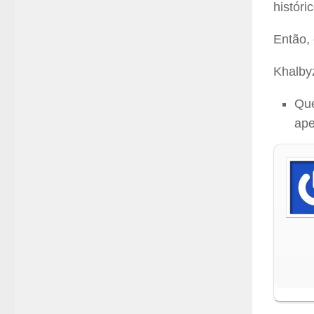
históri
Então, 
Khalby
Que
ape