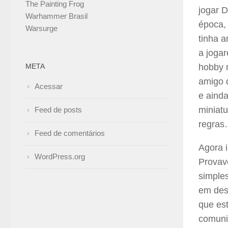
The Painting Frog
jogar 
Warhammer Brasil
época,
Warsurge
tinha a
a joga
META
hobby 
amigo d
Acessar
e aind
miniatu
Feed de posts
regras
Feed de comentários
Agora 
WordPress.org
Provave
simple
em des
que es
comunid