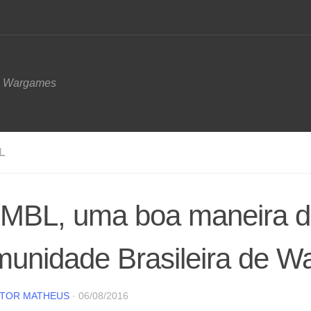
e Wargames
L
MBL, uma boa maneira de 
munidade Brasileira de 
CTOR MATHEUS
·
06/08/2016