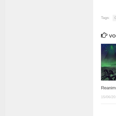
Tags:
VO
Reanim
15/06/20