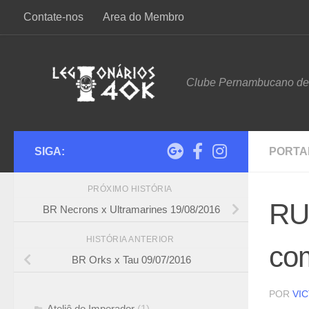
Contate-nos
Area do Membro
Skip to content
Clube Pernambucano d
SIGA:
PORTA
PRÓXIMO HISTÓRIA
RU
BR Necrons x Ultramarines 19/08/2016
HISTÓRIA ANTERIOR
co
BR Orks x Tau 09/07/2016
POR
VI
Ateliê do Imperador
(1)