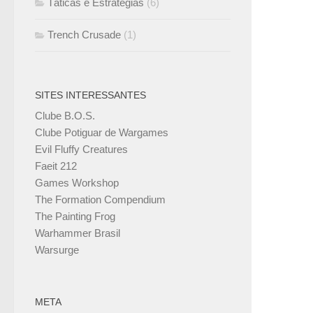
Táticas e Estratégias
(6)
Trench Crusade
(1)
SITES INTERESSANTES
Clube B.O.S.
Clube Potiguar de Wargames
Evil Fluffy Creatures
Faeit 212
Games Workshop
The Formation Compendium
The Painting Frog
Warhammer Brasil
Warsurge
META