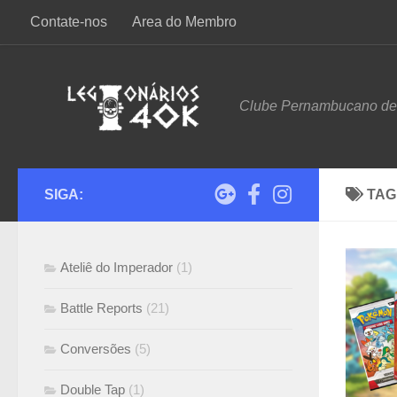
Contate-nos
Area do Membro
Skip to content
Clube Pernambucano d
SIGA:
TAG
Ateliê do Imperador
(1)
Battle Reports
(21)
Conversões
(5)
Double Tap
(1)