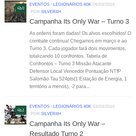
EVENTOS
/
LEGIONÁRIOS 40K
06/03/2016
0
POR
SILVER4H
Campanha Its Only War – Turno 3
As ordens foram dadas! Os alvos escolhidos! O
combate continua! Chegamos em março e ao
Turno 3. Cada jogador fará dois movimentos,
totalizando 10 confrontos. Tabela de
Confrontos – Turno 3 Missão Atacante
Defensor Local Vencedor Pontuação NTfP
Salomão Tau 524pts(1 Estação de Energia, 1
território a menos), -2 para...
EVENTOS
/
LEGIONÁRIOS 40K
03/03/2016
2
POR
SILVER4H
Campanha Its Only War –
Resultado Turno 2