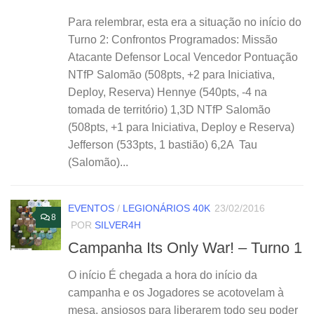
Para relembrar, esta era a situação no início do
Turno 2: Confrontos Programados: Missão
Atacante Defensor Local Vencedor Pontuação
NTfP Salomão (508pts, +2 para Iniciativa,
Deploy, Reserva) Hennye (540pts, -4 na
tomada de território) 1,3D NTfP Salomão
(508pts, +1 para Iniciativa, Deploy e Reserva)
Jefferson (533pts, 1 bastião) 6,2A Tau
(Salomão)...
EVENTOS
/
LEGIONÁRIOS 40K
23/02/2016
8
POR
SILVER4H
Campanha Its Only War! – Turno 1
O início É chegada a hora do início da
campanha e os Jogadores se acotovelam à
mesa, ansiosos para liberarem todo seu poder