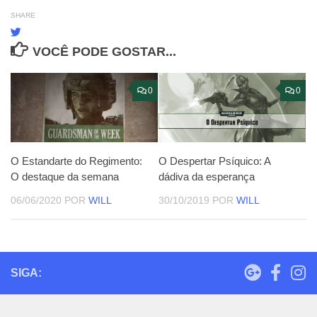
SHARE
VOCÊ PODE GOSTAR...
0
0
O Despertar Psíquico: A
O Estandarte do Regimento:
dádiva da esperança
O destaque da semana
30/10/2019
POR
WILL
06/06/2020
POR
WILL
SIGA: