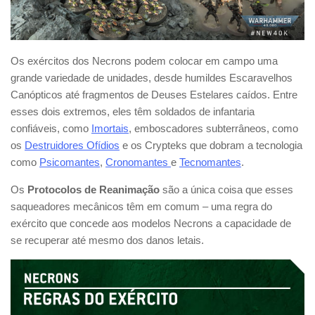
Os exércitos dos Necrons podem colocar em campo uma
grande variedade de unidades, desde humildes Escaravelhos
Canópticos até fragmentos de Deuses Estelares caídos. Entre
esses dois extremos, eles têm soldados de infantaria
confiáveis, como
Imortais
, emboscadores subterrâneos, como
os
Destruidores Ofídios
e os Crypteks que dobram a tecnologia
como
Psicomantes
,
Cronomantes
e
Tecnomantes
.
Os
Protocolos de Reanimação
são a única coisa que esses
saqueadores mecânicos têm em comum – uma regra do
exército que concede aos modelos Necrons a capacidade de
se recuperar até mesmo dos danos letais.