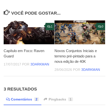
VOCÊ PODE GOSTAR...
1
0
Capítulo em Foco: Raven
Novos Conjuntos Iniciais e
Guard
terreno pré-pintado para a
nova edição de 40K
17/07/2017
POR
3DARKMAN
28/06/2026
POR
3DARKMAN
3 RESULTADOS
Comentários
2
Pingbacks
1