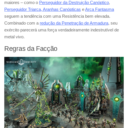
maiores – como o
Perseguidor da Destruição Canóptico
,
Perseguidor Triarca
, Aranhas Canópticas
e
Arca Fantasma
seguem a tendência com uma Resistência bem elevada.
Combinado com a
redução da Penetração de Armadura
, seu
exército parecerá uma força verdadeiramente indestrutível de
metal vivo.
Regras da Facção