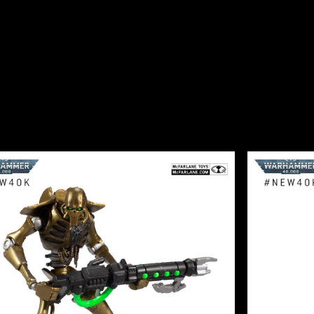
quele incrível novo trailer cinematográfico de Warhamm
et? Sim, esse aqui…
notícias incríveis… Em breve, você poderá recriá-lo n
e figuras de ação dos nossos parceiros da
McFarlane To