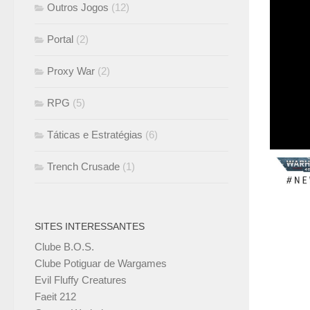
Outros Jogos
(12)
Portal
(2)
Sabe a
Proxy War
(2)
Intern
RPG
(5)
Temos 
série d
Táticas e Estratégias
(6)
Trench Crusade
(1)
SITES INTERESSANTES
Clube B.O.S.
Clube Potiguar de Wargames
Evil Fluffy Creatures
Faeit 212