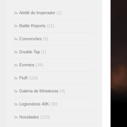
Ateliê do Imperador
(1)
Battle Reports
(21)
Conversões
(5)
Double Tap
(1)
Eventos
(34)
Fluff
(110)
Galeria de Miniaturas
(4)
Legionários 40K
(30)
No ano
produç
Novidades
(213)
ouviu 