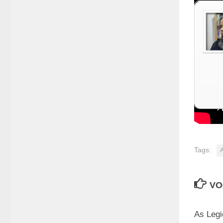
Tags:
A
VO
As Legi