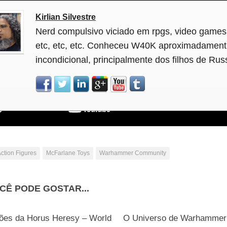
Kirlian Silvestre
Nerd compulsivo viciado em rpgs, video games
etc, etc, etc. Conheceu W40K aproximadament
incondicional, principalmente dos filhos de Rus
ction Figures
McFarlane Toys
Warhammer Community
CÊ PODE GOSTAR...
1
ões da Horus Heresy – World
O Universo de Warhammer