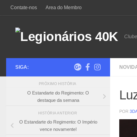
Contate-nos
Area do Membro
Skip to content
Club
SIGA:
NOVID
PRÓXIMO HISTÓRIA
Lu
O Estandarte do Regimento: O
destaque da semana
POR
3D
HISTÓRIA ANTERIOR
O Estandarte do Regimento: O Império
vence novamente!