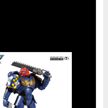
er 40.000 que está explodindo a
a sua mesa da cozinha com uma nova
ys
!