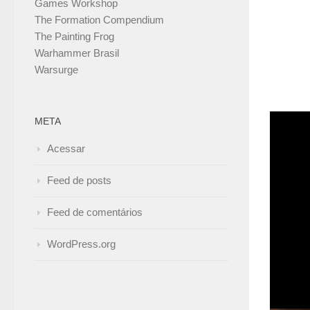
Games Workshop
The Formation Compendium
The Painting Frog
Warhammer Brasil
Warsurge
META
Isso m
Acessar
Articul
esquad
Feed de posts
Pri
Feed de comentários
WordPress.org
Este S
uma he
bacana