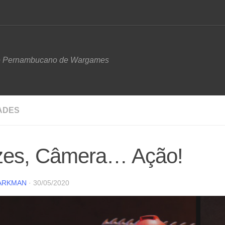
e Pernambucano de Wargames
ADES
zes, Câmera… Ação!
ARKMAN
·
30/05/2020