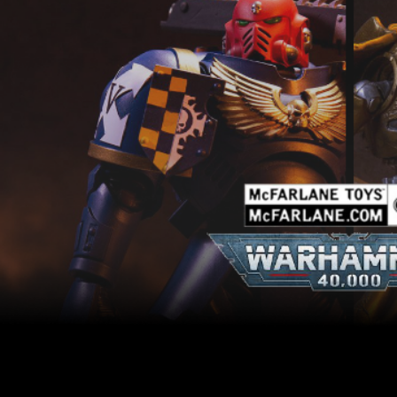
 passado a Bandai lançou uma Figura de ação do War
ão limitada, quase um item de colecionador, ansiávamos
nossas preces
.