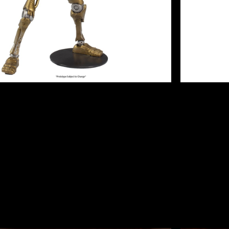
esmo, MAIS novas figuras de ação! Cada uma dessas fi
ação de 22 pontos, uma base para facilitar o posicionam
rão, e uma incrível caixa para exposição temática de 
maris Assault Intercessor d
pace Marine duro na queda foi modelado após o Sargent
avy bolt pistol e uma chainsword – ele ainda inclui o 
, elmo vermelho e suas insígnias.