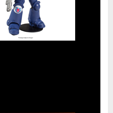
guras de 18cm apresenta Ultra
ento, armas detalhadas, insígnias de
Warhammer 40.000*.
os Ultramarines
o aparecer no trailer, empunhando
mesmo pequeno escudo heráldico