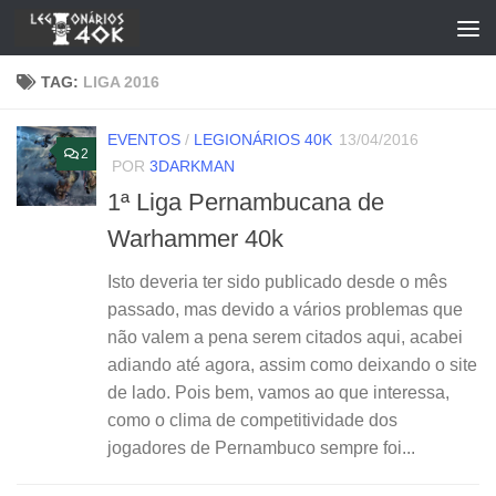
Skip to content
TAG:
LIGA 2016
EVENTOS
/
LEGIONÁRIOS 40K
13/04/2016
2
POR
3DARKMAN
1ª Liga Pernambucana de
Warhammer 40k
Isto deveria ter sido publicado desde o mês
passado, mas devido a vários problemas que
não valem a pena serem citados aqui, acabei
adiando até agora, assim como deixando o site
de lado. Pois bem, vamos ao que interessa,
como o clima de competitividade dos
jogadores de Pernambuco sempre foi...