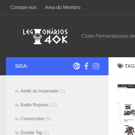
Contate-nos
Area do Membro
Skip to content
Clube Pernambucano d
SIGA:
TAG
Ateliê do Imperador
(1)
Battle Reports
(21)
Conversões
(5)
Double Tap
(1)