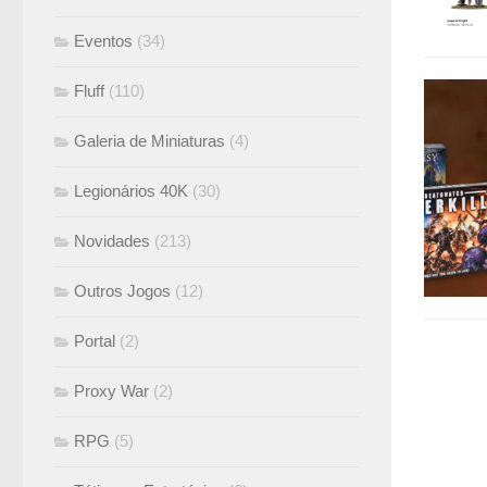
Eventos
(34)
Fluff
(110)
Galeria de Miniaturas
(4)
Legionários 40K
(30)
Novidades
(213)
Outros Jogos
(12)
Portal
(2)
Proxy War
(2)
RPG
(5)