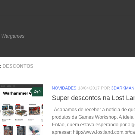
e Wargames
:
DESCONTOS
NOVIDADES
18/04/2017
POR
3DARKMAN
0
Super descontos na Lost La
Acabamos de receber a noticia de que
produtos da Games Workshop. A ideia 
Então, quem estava esperando por alg
apressar: http://www.lostland.com.br/