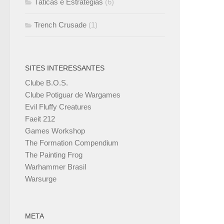
Táticas e Estratégias
(6)
Trench Crusade
(1)
SITES INTERESSANTES
Clube B.O.S.
Clube Potiguar de Wargames
Evil Fluffy Creatures
Faeit 212
Games Workshop
The Formation Compendium
The Painting Frog
Warhammer Brasil
Warsurge
META