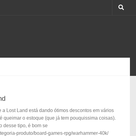
nd
 a Lost Land está dando ótimos descontos em vários
é queimar o estoque (que já tem pouquissima coisas).
o desse tipo, é bom se
categoria-produto/board-games-rpg/warhammer-40k/