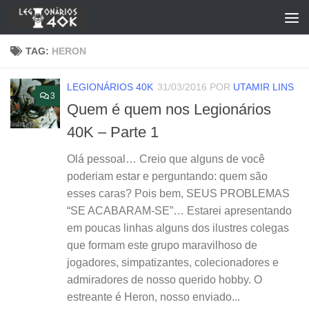
Skip to content
TAG:
HERON
LEGIONÁRIOS 40K
31/03/2016
POR
UTAMIR LINS
3
Quem é quem nos Legionários
40K – Parte 1
Olá pessoal… Creio que alguns de você
poderiam estar e perguntando: quem são
esses caras? Pois bem, SEUS PROBLEMAS
“SE ACABARAM-SE”… Estarei apresentando
em poucas linhas alguns dos ilustres colegas
que formam este grupo maravilhoso de
jogadores, simpatizantes, colecionadores e
admiradores de nosso querido hobby. O
estreante é Heron, nosso enviado...